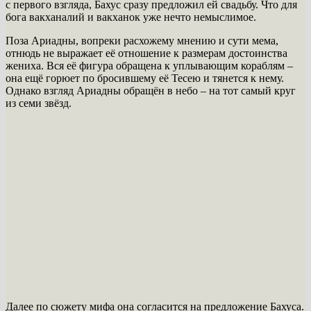
с первого взгляда, Бахус сразу предложил ей свадьбу. Что для
бога вакханалий и вакханок уже нечто немыслимое.
Поза Ариадны, вопреки расхожему мнению и сути мема,
отнюдь не выражает её отношение к размерам достоинства
жениха. Вся её фигура обращена к уплывающим кораблям –
она ещё горюет по бросившему её Тесею и тянется к нему.
Однако взгляд Ариадны обращён в небо – на тот самый круг
из семи звёзд.
Далее по сюжету мифа она согласится на предложение Бахуса.