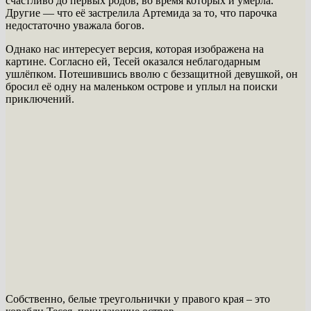
счастливо до первых родов, во время которых и умерла.
Другие — что её застрелила Артемида за то, что парочка
недостаточно уважала богов.
Однако нас интересует версия, которая изображена на
картине. Согласно ей, Тесей оказался неблагодарным
ушлёпком. Потешившись вволю с беззащитной девушкой, он
бросил её одну на маленьком острове и уплыл на поиски
приключений.
Собственно, белые треугольнички у правого края – это