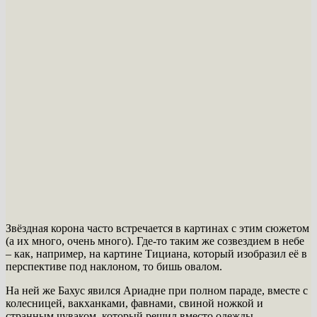
Звёздная корона часто встречается в картинах с этим сюжетом
(а их много, очень много). Где-то таким же созвездием в небе
– как, например, на картине Тициана, который изобразил её в
перспективе под наклоном, то бишь овалом.
На ней же Бахус явился Ариадне при полном параде, вместе с
колесницей, вакханками, фавнами, свиной ножкой и
странным чуваком, который решил вместо одежды