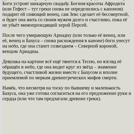
Боги устроят шикарную свадьбу. Богиня красоты Афродита
(или Гефест – тут греки снова не определились с каноном)
подарит ей сияющий венец, сам Зевс сделает её бессмертной,
и будет она жить со своим мужем долго и счастливо, пока её
не убьёт мимопроходящий херой Персей.
После чего умирающую Ариадну (или только её венец, или
её, венец и Бахуса – снова расхождения в каноне) боги унесут
на небо, где она станет созвездием – Северной короной,
венцом Ариадны.
Девушка на картине всё ещё тянется к Тесею, но взгляд её
обращён в небо, где она видит круг из звёзд – знамение
будущего, счастливой жизни вместе с Бахусом и вполне
приемлемой по меркам древнегреческих мифов смерти.
Намёк, что несмотря на тоску по бывшему и маленькость
Бахуса, она уже готова согласиться на его предложение руки и
сердца (или что там предлагали древние греки).