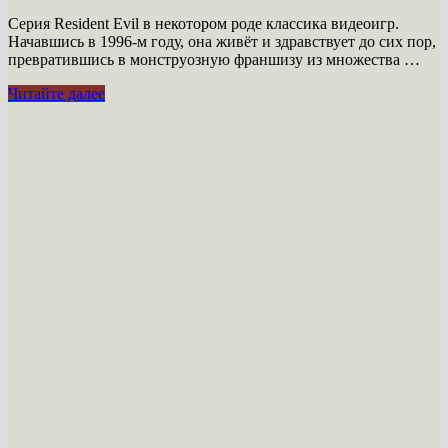
Серия Resident Evil в некотором роде классика видеоигр.
Начавшись в 1996-м году, она живёт и здравствует до сих пор,
превратившись в монструозную франшизу из множества …
Комиксы
Читайте далее
по
Resident
Evil
—
Вороны
(#1-
3)