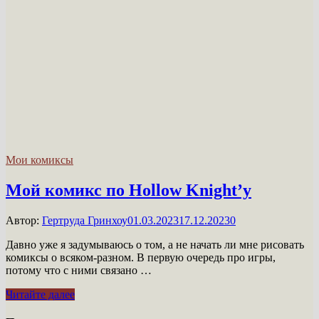
Мои комиксы
Мой комикс по Hollow Knight’у
Автор:
Гертруда Гринхоу
01.03.2023
17.12.2023
0
Давно уже я задумываюсь о том, а не начать ли мне рисовать
комиксы о всяком-разном. В первую очередь про игры,
потому что с ними связано …
Мой
Читайте далее
комикс