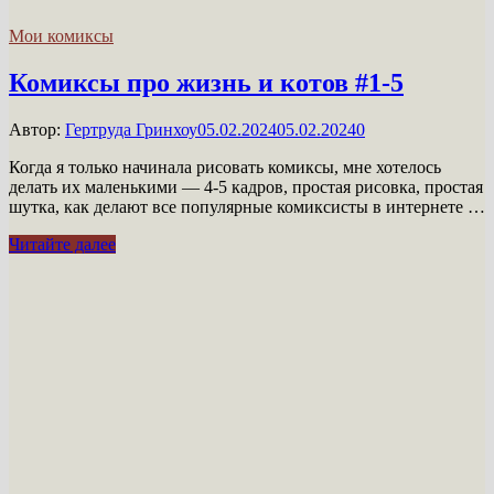
Мои комиксы
Комиксы про жизнь и котов #1-5
Автор:
Гертруда Гринхоу
05.02.2024
05.02.2024
0
Когда я только начинала рисовать комиксы, мне хотелось
делать их маленькими — 4-5 кадров, простая рисовка, простая
шутка, как делают все популярные комиксисты в интернете …
Комиксы
Читайте далее
про
жизнь
и
котов
#1-
5