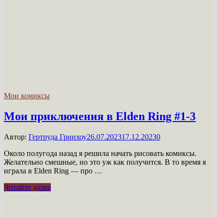
Мои комиксы
Мои приключения в Elden Ring #1-3
Автор:
Гертруда Гринхоу
26.07.2023
17.12.2023
0
Около полугода назад я решила начать рисовать комиксы.
Желательно смешные, но это уж как получится. В то время я
играла в Elden Ring — про …
Мои
Читайте далее
приключения
в
Elden