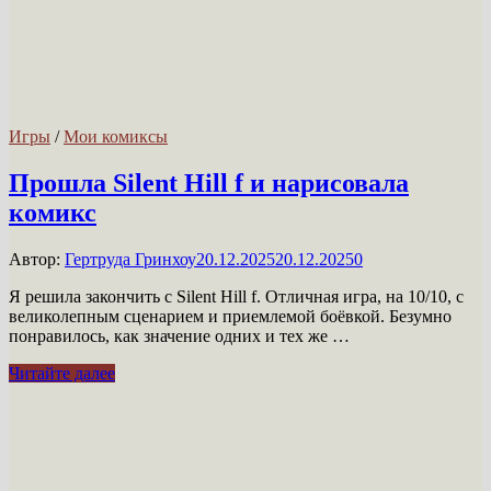
Игры
/
Мои комиксы
Прошла Silent Hill f и нарисовала
комикс
Автор:
Гертруда Гринхоу
20.12.2025
20.12.2025
0
Я решила закончить с Silent Hill f. Отличная игра, на 10/10, с
великолепным сценарием и приемлемой боёвкой. Безумно
понравилось, как значение одних и тех же …
Прошла
Читайте далее
Silent
Hill
f
и
нарисовала
комикс