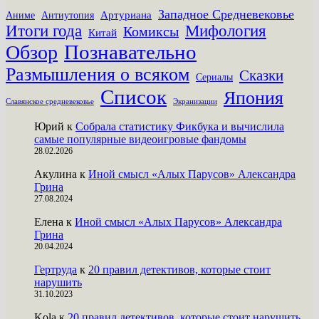
Западное Средневековье
Артуриана
Аниме
Антиутопия
Итоги года
Мифология
Комиксы
Китай
Познавательно
Обзор
Размышления о всяком
Сказки
Сериалы
Список
Япония
Славянское средневековье
Экранизации
Юрий
к
Собрала статистику Фикбука и вычислила
самые популярные видеоигровые фандомы
28.02.2026
Акулина
к
Иной смысл «Алых Парусов» Александра
Грина
27.08.2024
Елена
к
Иной смысл «Алых Парусов» Александра
Грина
20.04.2024
Гертруда
к
20 правил детективов, которые стоит
нарушить
31.10.2023
Kola
к
20 правил детективов, которые стоит нарушить