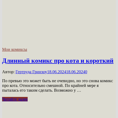
Мои комиксы
Длинный комикс про кота и короткий
Автор:
Гертруда Гринхоу
18.06.2024
18.06.2024
0
По превью это может быть не очевидно, но это снова комикс
про кота. Относительно смешной. По крайней мере я
пыталась его таким сделать. Возможно у …
Длинный
Читайте далее
комикс
про
кота
и