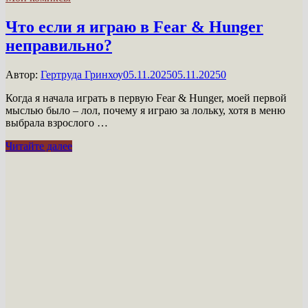
Что если я играю в Fear & Hunger
неправильно?
Автор:
Гертруда Гринхоу
05.11.2025
05.11.2025
0
Когда я начала играть в первую Fear & Hunger, моей первой
мыслью было – лол, почему я играю за лольку, хотя в меню
выбрала взрослого …
Что
Читайте далее
если
я
играю
в
Fear
&
Hunger
неправильно?