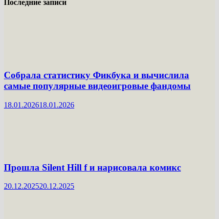
по
Последние записи
Hollow
Knight’у
Собрала статистику Фикбука и вычислила
самые популярные видеоигровые фандомы
18.01.2026
18.01.2026
Прошла Silent Hill f и нарисовала комикс
20.12.2025
20.12.2025