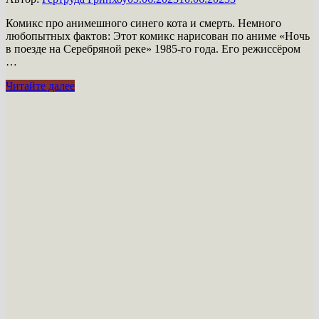
Комикс про анимешного синего кота и смерть. Немного
любопытных фактов: Этот комикс нарисован по аниме «Ночь
в поезде на Серебряной реке» 1985-го года. Его режиссёром
…
Смерть
Читайте далее
—
великий
уравнитель