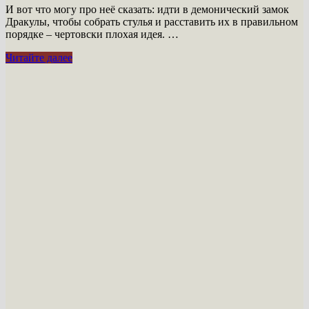
И вот что могу про неё сказать: идти в демонический замок
Дракулы, чтобы собрать стулья и расставить их в правильном
порядке – чертовски плохая идея. …
Потратила
Читайте далее
8
часов
своей
жизни
на
Castlevania:
Harmony
of
Dissonance