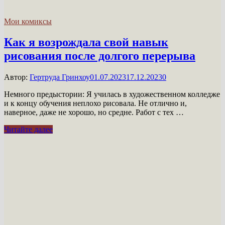
Мои комиксы
Как я возрождала свой навык
рисования после долгого перерыва
Автор:
Гертруда Гринхоу
01.07.2023
17.12.2023
0
Немного предыстории: Я училась в художественном колледже
и к концу обучения неплохо рисовала. Не отлично и,
наверное, даже не хорошо, но средне. Работ с тех …
Как
Читайте далее
я
возрождала
свой
навык
рисования
после
долгого
перерыва