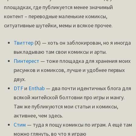
площадках, где публикуется менее значимый
контент – переводные маленькие комиксы,
ситуативные шутейки, мемы и всякое прочее.
Твиттер
(Х) — хоть он заблокирован, но я иногда
выкладываю там свои комиксы и арты.
Пинтерест
— тоже площадка для хранения моих
рисунков и комиксов, лучше и удобнее первых
двух.
DTF
и
Enthab
— два почти идентичных блога для
всякой житейской болтовни про игры и мангу.
Там же публикуются мои статьи и комиксы,
активнее, чем здесь.
Стим
— туда я пощу комиксы по играм. А ещё там
можно глянуть, во что я играю