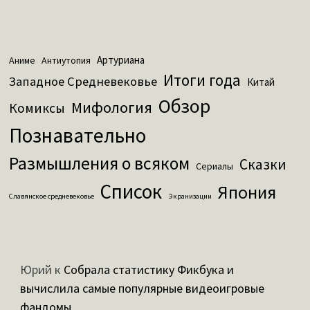
Артуриана
Аниме
Антиутопия
Итоги года
Западное Средневековье
Китай
Обзор
Мифология
Комиксы
Познавательно
Размышления о всяком
Сказки
Сериалы
Список
Япония
Славянское средневековье
Экранизации
Юрий
к
Собрала статистику Фикбука и
вычислила самые популярные видеоигровые
фандомы