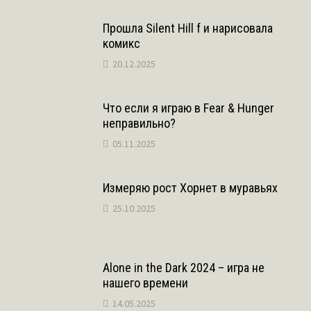
m
s
p
k
и
Прошла Silent Hill f и нарисовала
комикс
s
т
20.12.2025
n
ь
i
Что если я играю в Fear & Hunger
неправильно?
k
05.11.2025
i
Измеряю рост Хорнет в муравьях
25.10.2025
Alone in the Dark 2024 – игра не
нашего времени
14.05.2025