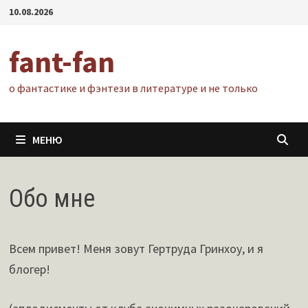
Перейти
10.08.2026
к
содержимому
fant-fan
о фантастике и фэнтези в литературе и не только
МЕНЮ
Обо мне
Всем привет! Меня зовут Гертруда Гринхоу, и я
блогер!