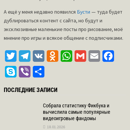
А ещё у меня недавно появился
Бусти
— туда будет
дублироваться контент с сайта, но будут и
эксклюзивные маленькие посты про рисование, моё
мнение про игры и всякое общение с подписчиками.
T
T
V
O
W
G
E
F
w
e
K
d
h
m
m
a
S
V
О
i
l
n
a
a
a
c
k
i
т
ПОСЛЕДНИЕ ЗАПИСИ
t
e
o
t
i
i
e
y
b
п
t
g
k
s
l
l
b
Собрала статистику Фикбука и
p
e
р
вычислила самые популярные
e
r
l
A
o
e
r
видеоигровые фандомы
а
r
a
a
p
o
18.01.2026
в