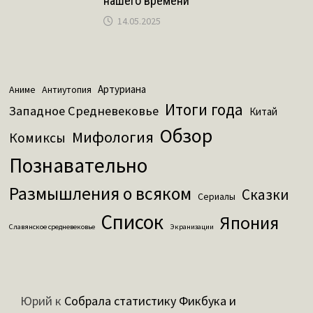
нашего времени
14.05.2025
Артуриана
Аниме
Антиутопия
Итоги года
Западное Средневековье
Китай
Обзор
Мифология
Комиксы
Познавательно
Размышления о всяком
Сказки
Сериалы
Список
Япония
Славянское средневековье
Экранизации
Юрий
к
Собрала статистику Фикбука и