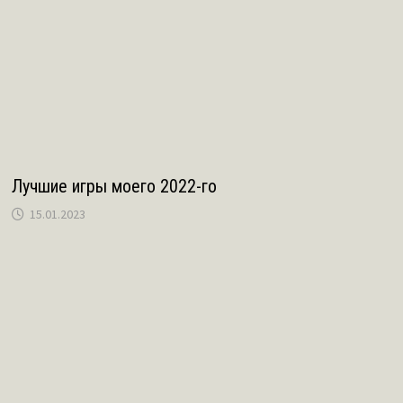
n
ь
i
k
i
Лучшие игры моего 2022-го
15.01.2023