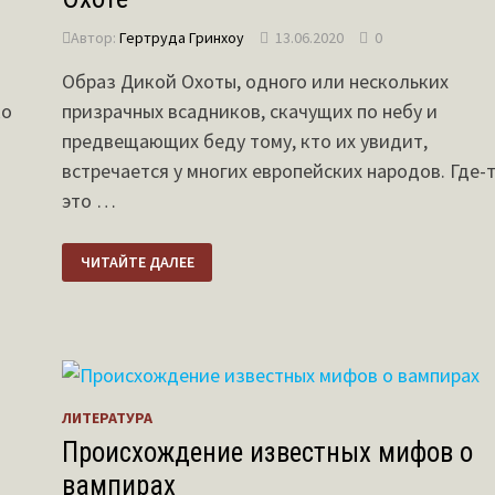
Автор:
Гертруда Гринхоу
13.06.2020
0
Образ Дикой Охоты, одного или нескольких
ко
призрачных всадников, скачущих по небу и
предвещающих беду тому, кто их увидит,
встречается у многих европейских народов. Где-
это …
САМЫЕ
ЧИТАЙТЕ ДАЛЕЕ
ИЗВЕСТНЫЕ
ЛЕГЕНДЫ
О
ДИКОЙ
ОХОТЕ
ЛИТЕРАТУРА
Происхождение известных мифов о
вампирах