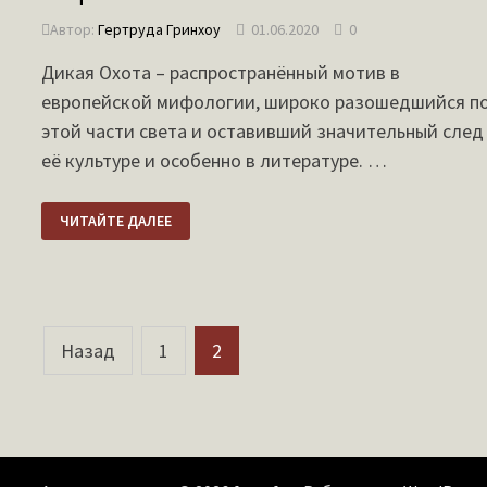
Автор:
Гертруда Гринхоу
01.06.2020
0
Дикая Охота – распространённый мотив в
европейской мифологии, широко разошедшийся п
этой части света и оставивший значительный след
её культуре и особенно в литературе. …
ДИКАЯ
ЧИТАЙТЕ ДАЛЕЕ
ОХОТА
И
ЕЁ
ПРЕДВОДИТЕЛЬ
В
МИФОЛОГИИ
Пагинация
Назад
1
2
записей