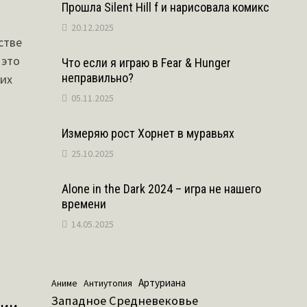
Прошла Silent Hill f и нарисовала комикс
20.12.2025
стве
 это
Что если я играю в Fear & Hunger
неправильно?
них
05.11.2025
Измеряю рост Хорнет в муравьях
25.10.2025
Alone in the Dark 2024 – игра не нашего
времени
14.05.2025
Артуриана
Аниме
Антиутопия
Западное Средневековье