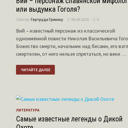
Вий – персонаж славянской мифоло
или выдумка Гоголя?
Автор:
Гертруда Гринхоу
06.09.2020
0
Вий – известный персонаж из классической
одноимённой повести Николая Васильевича Гого
Божество смерти, начальник над бесами, его взг
смертелен, от него нельзя спрятаться, но веки …
ВИЙ
ЧИТАЙТЕ ДАЛЕЕ
–
ПЕРСОНАЖ
СЛАВЯНСКОЙ
МИФОЛОГИИ
ИЛИ
ВЫДУМКА
ГОГОЛЯ?
ЛИТЕРАТУРА
Самые известные легенды о Дикой
Охоте