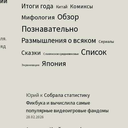
гии
Итоги года
Комиксы
Китай
Обзор
Мифология
Познавательно
ля.
Размышления о всяком
Сериалы
ляд
Список
Сказки
Славянское средневековье
Япония
Экранизации
Юрий
к
Собрала статистику
Фикбука и вычислила самые
популярные видеоигровые фандомы
28.02.2026