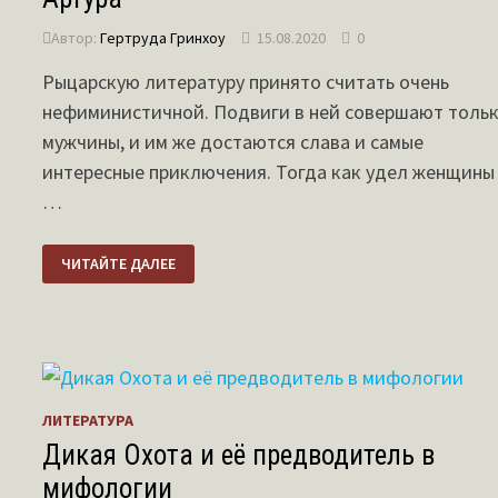
Автор:
Гертруда Гринхоу
15.08.2020
0
Рыцарскую литературу принято считать очень
нефиминистичной. Подвиги в ней совершают толь
мужчины, и им же достаются слава и самые
интересные приключения. Тогда как удел женщины
…
СИЛЬНЫЕ
ЧИТАЙТЕ ДАЛЕЕ
ЖЕНЩИНЫ
ПРИ
ДВОРЕ
КОРОЛЯ
АРТУРА
ЛИТЕРАТУРА
Дикая Охота и её предводитель в
мифологии