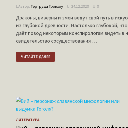
Автор:
Гертруда Гринхоу
24.12.2020
0
Драконы, виверны и змеи ведут свой путь в искус
из глубокой древности. Настолько глубокой, что
даёт повод некоторым конспирологам видеть в 
свидетельство сосуществования …
О
ЧИТАЙТЕ ДАЛЕЕ
РАЗНИЦЕ
МЕЖДУ
ДРАКОНОМ
И
ВИВЕРНОЙ
ЛИТЕРАТУРА