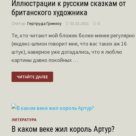
Иллюстрации к русским сказкам от
британского художника
Автор:
Гертруда Гринхоу
01.02.2021
0
Те, кто читают мой бложек более-менее регулярно
(яндекс-шпион говорит мне, что вас таких аж 16
штук), наверное уже догадались, что я люблю
картины давно покойных …
ИЛЛЮСТРАЦИИ
ЧИТАЙТЕ ДАЛЕЕ
К
РУССКИМ
СКАЗКАМ
ОТ
БРИТАНСКОГО
ХУДОЖНИКА
ЛИТЕРАТУРА
В каком веке жил король Артур?