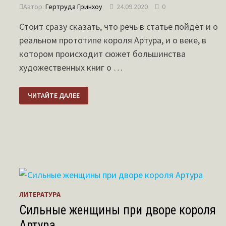
Автор:
Гертруда Гринхоу
24.09.2020
0
Стоит сразу сказать, что речь в статье пойдёт и о
реальном прототипе короля Артура, и о веке, в
котором происходит сюжет большинства
художественных книг о …
В
ЧИТАЙТЕ ДАЛЕЕ
КАКОМ
ВЕКЕ
ЖИЛ
КОРОЛЬ
АРТУР?
ЛИТЕРАТУРА
Сильные женщины при дворе короля
Артура