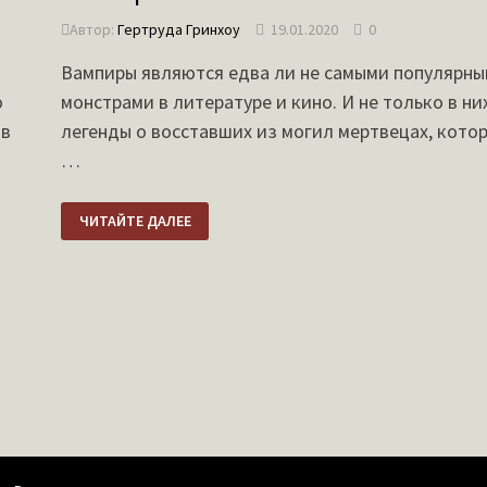
Автор:
Гертруда Гринхоу
19.01.2020
0
Вампиры являются едва ли не самыми популярн
о
монстрами в литературе и кино. И не только в ни
 в
легенды о восставших из могил мертвецах, кото
…
ПРОИСХОЖДЕНИЕ
ЧИТАЙТЕ ДАЛЕЕ
ИЗВЕСТНЫХ
МИФОВ
О
ВАМПИРАХ