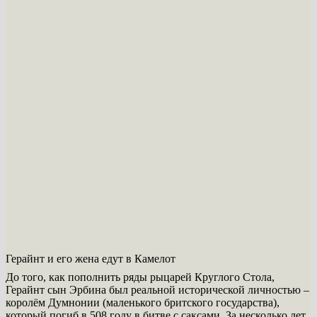
Герайнт и его жена едут в Камелот
До того, как пополнить ряды рыцарей Круглого Стола,
Герайнт сын Эрбина был реальной исторической личностью –
королём Думнонии (маленького бритского государства),
который погиб в 508 году в битве с саксами. За несколько лет