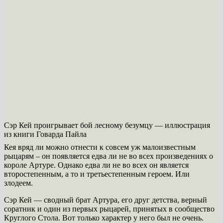
Сэр Кей проигрывает бой лесному безумцу — иллюстрация
из книги Говарда Пайла
Кея вряд ли можно отнести к совсем уж малоизвестным
рыцарям – он появляется едва ли не во всех произведениях о
короле Артуре. Однако едва ли не во всех он является
второстепенным, а то и третьестепенным героем. Или
злодеем.
Сэр Кей — сводный брат Артура, его друг детства, верный
соратник и один из первых рыцарей, принятых в сообщество
Круглого Стола. Вот только характер у него был не очень.