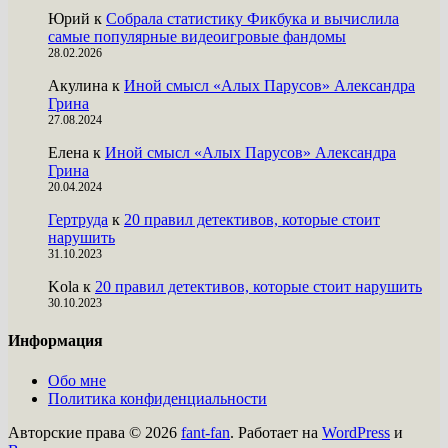
Юрий
к
Собрала статистику Фикбука и вычислила
самые популярные видеоигровые фандомы
28.02.2026
Акулина
к
Иной смысл «Алых Парусов» Александра
Грина
27.08.2024
Елена
к
Иной смысл «Алых Парусов» Александра
Грина
20.04.2024
Гертруда
к
20 правил детективов, которые стоит
нарушить
31.10.2023
Kola
к
20 правил детективов, которые стоит нарушить
30.10.2023
Информация
Обо мне
Политика конфиденциальности
Авторские права © 2026
fant-fan
. Работает на
WordPress
и