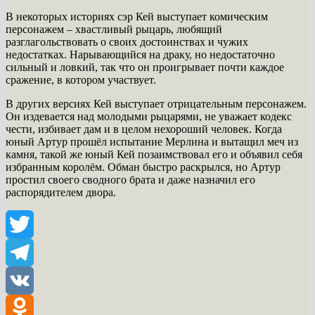
В некоторых историях сэр Кей выступает комическим
персонажем – хвастливый рыцарь, любящий
разглагольствовать о своих достоинствах и чужих
недостатках. Нарывающийся на драку, но недостаточно
сильный и ловкий, так что он проигрывает почти каждое
сражение, в котором участвует.
В других версиях Кей выступает отрицательным персонажем.
Он издевается над молодыми рыцарями, не уважает кодекс
чести, избивает дам и в целом нехороший человек. Когда
юный Артур прошёл испытание Мерлина и вытащил меч из
камня, такой же юный Кей позаимствовал его и объявил себя
избранным королём. Обман быстро раскрылся, но Артур
простил своего сводного брата и даже назначил его
распорядителем двора.
Twitter
Telegram
VK