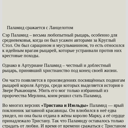
Паламид сражается с Ланцелотом
Сэр Паламид – весьма любопытный рыцарь, особенно для
средневековья, когда он был усажен авторами за Круглый
Стол. Он был сарацином и мусульманином, то есть относился
к идейным врагам рыцарей, которые устраивали против них
крестовые походы.
Однако в Артуриане Паламид – честный и доблестный
рыцарь, принявший христианство под конец своей жизни.
Он часто появляется в произведениях посвящённых подвигам
рыцарей короля Артура, среди которых выделяется история о
Звере Рыкающем. Убить его мог только избранный из
пророчества Мерлина, коим решил стать Паламид.
Во многих версиях
«Тристана и Изольды»
Паламид — ярый
поклонник заглавной красавицы. Он влюбился в неё едва
увидел, но она была отдана в жёны королю Марку, а её сердце
принадлежало Тристану. Так что Паламиду оставалось только
страдать от любви. И время от времени сражаться с Тристаном