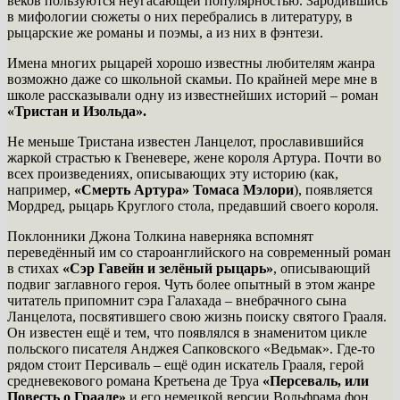
веков пользуются неугасающей популярностью. Зародившись
в мифологии сюжеты о них перебрались в литературу, в
рыцарские же романы и поэмы, а из них в фэнтези.
Имена многих рыцарей хорошо известны любителям жанра
возможно даже со школьной скамьи. По крайней мере мне в
школе рассказывали одну из известнейших историй – роман
«Тристан и Изольда».
Не меньше Тристана известен Ланцелот, прославившийся
жаркой страстью к Гвеневере, жене короля Артура. Почти во
всех произведениях, описывающих эту историю (как,
например,
«Смерть Артура» Томаса Мэлори
), появляется
Мордред, рыцарь Круглого стола, предавший своего короля.
Поклонники Джона Толкина наверняка вспомнят
переведённый им со староанглийского на современный роман
в стихах
«Сэр Гавейн и зелёный рыцарь»
, описывающий
подвиг заглавного героя. Чуть более опытный в этом жанре
читатель припомнит сэра Галахада – внебрачного сына
Ланцелота, посвятившего свою жизнь поиску святого Грааля.
Он известен ещё и тем, что появлялся в знаменитом цикле
польского писателя Анджея Сапковского «Ведьмак». Где-то
рядом стоит Персиваль – ещё один искатель Грааля, герой
средневекового романа Кретьена де Труа
«Персеваль, или
Повесть о Граале»
и его немецкой версии Вольфрама фон