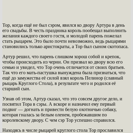
Тор, когда ещё не был сэром, явился ко двору Артура в день
его свадьбы. В честь праздника король пообещал выполнить
желания каждого своего гостя, и молодой парень пожелал
стать рыцарем. Это было почти невозможно, ведь рыцарями
становились только аристократы, а Тор был сыном скотопаса.
Артур решил, что парень слишком хорош собой и крепок,
чтобы происходить из черни. Он призвал ко двору всю его
семью и увидел, что Тор очень отличается от своих братьев.
Так что его мать-пастушка вынуждена была признаться, что
ещё до замужества её силой взял король Пелинор (славный
рыцарь Круглого Стола), в результате чего и родился её
старший сын.
Узнав об этом, Артур сказал, что это совсем другое дело, и
посвятил Тора в сэры. А вскоре и назначил ему первый
подвиг — догнать и привести белую охотничью собаку,
которая гналась за белым оленем, пробежавшим по
королевскому двору. С чем сэр Тор успешно справился.
Находясь в числе рыцарей круглого стола Тор прославился