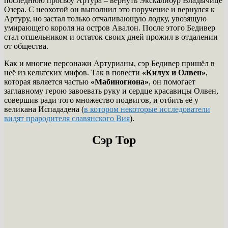
последнюю просьбу Артура – вернуть Экскалибур Владычице
Озера. С неохотой он выполнил это поручение и вернулся к
Артуру, но застал только отчаливающую лодку, увозящую
умирающего короля на остров Авалон. После этого Бедивер
стал отшельником и остаток своих дней прожил в отдалении
от общества.
Как и многие персонажи Артурианы, сэр Бедивер пришёл в
неё из кельтских мифов. Так в повести
«Килух и Олвен»
,
которая является частью
«Мабиногиона»
, он помогает
заглавному герою завоевать руку и сердце красавицы Олвен,
совершив ради того множество подвигов, и отбить её у
великана Испададена (
в котором некоторые исследователи
видят прародителя славянского Вия
).
Сэр Тор