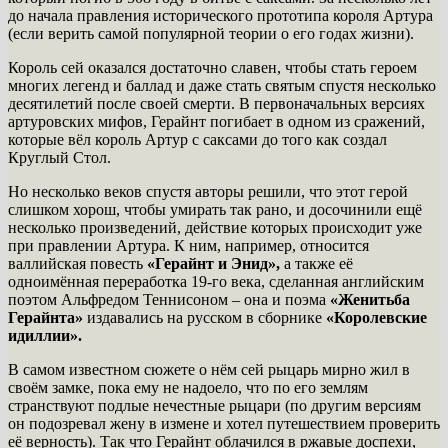
до начала правления исторического прототипа короля Артура
(если верить самой популярной теории о его годах жизни).
Король сей оказался достаточно славен, чтобы стать героем
многих легенд и баллад и даже стать святым спустя несколько
десятилетий после своей смерти. В первоначальных версиях
артуровских мифов, Герайнт погибает в одном из сражений,
которые вёл король Артур с саксами до того как создал
Круглый Стол.
Но несколько веков спустя авторы решили, что этот герой
слишком хорош, чтобы умирать так рано, и досочинили ещё
несколько произведений, действие которых происходит уже
при правлении Артура. К ним, например, относится
валлийская повесть
«Герайнт и Энид»,
а также её
одноимённая переработка 19-го века, сделанная английским
поэтом Альфредом Теннисоном – она и поэма
«Женитьба
Герайнта»
издавались на русском в сборнике
«Королевские
идиллии».
В самом известном сюжете о нём сей рыцарь мирно жил в
своём замке, пока ему не надоело, что по его землям
странствуют подлые нечестные рыцари (по другим версиям
он подозревал жену в измене и хотел путешествием проверить
её верность). Так что Герайнт облачился в ржавые доспехи,