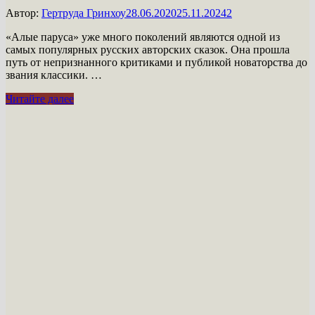
Автор:
Гертруда Гринхоу
28.06.2020
25.11.2024
2
«Алые паруса» уже много поколений являются одной из
самых популярных русских авторских сказок. Она прошла
путь от непризнанного критиками и публикой новаторства до
звания классики. …
Иной
Читайте далее
смысл
«Алых
Парусов»
Александра
Грина