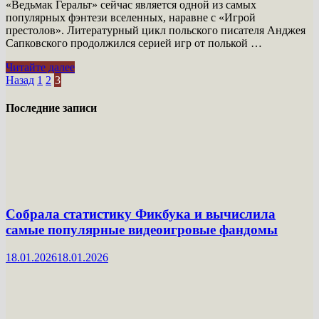
«Ведьмак Геральт» сейчас является одной из самых
популярных фэнтези вселенных, наравне с «Игрой
престолов». Литературный цикл польского писателя Анджея
Сапковского продолжился серией игр от полькой …
Коротко
Читайте далее
о
Пагинация
Назад
1
2
3
том,
записей
почему
Последние записи
я
не
жду
«Ведьмака»
от
Netflix
Собрала статистику Фикбука и вычислила
самые популярные видеоигровые фандомы
18.01.2026
18.01.2026