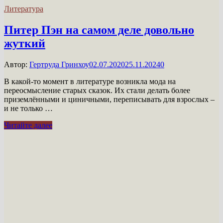
Литература
Питер Пэн на самом деле довольно
жуткий
Автор:
Гертруда Гринхоу
02.07.2020
25.11.2024
0
В какой-то момент в литературе возникла мода на
переосмысление старых сказок. Их стали делать более
приземлёнными и циничными, переписывать для взрослых –
и не только …
Питер
Читайте далее
Пэн
на
самом
деле
довольно
жуткий