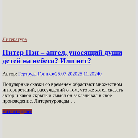
Литература
Питер Пэн – ангел, уносящий души
детей на небеса? Или нет?
Автор:
Гертруда Гринхоу
25.07.2020
25.11.2024
0
Популярные сказки со временем обрастают множеством
интерпретаций, рассуждений о том, что же хотел сказать
автор и какой скрытый смысл он закладывал в своё
произведение. Литературоведы …
Питер
Читайте далее
Пэн
–
ангел,
уносящий