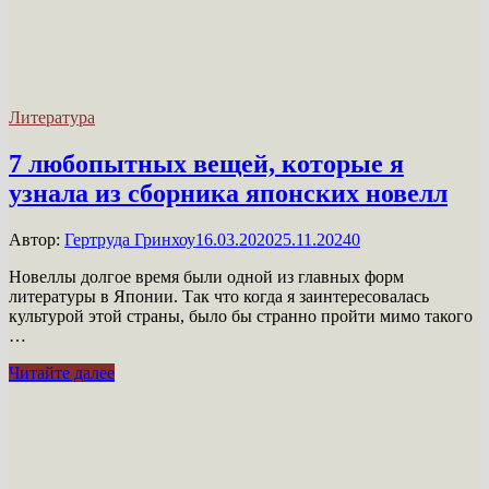
Литература
7 любопытных вещей, которые я
узнала из сборника японских новелл
Автор:
Гертруда Гринхоу
16.03.2020
25.11.2024
0
Новеллы долгое время были одной из главных форм
литературы в Японии. Так что когда я заинтересовалась
культурой этой страны, было бы странно пройти мимо такого
…
7
Читайте далее
любопытных
вещей,
которые
я
узнала