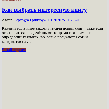
Как выбрать интересную книгу
Автор:
Гертруда Гринхоу
28.01.2020
25.11.2024
0
Каждый год в мире выходят тысячи новых книг – даже если
ограничиться определёнными жанрами и книгами на
определённых языках, всё равно получаются сотни
кандидатов на …
Как
Читайте далее
выбрать
интересную
книгу