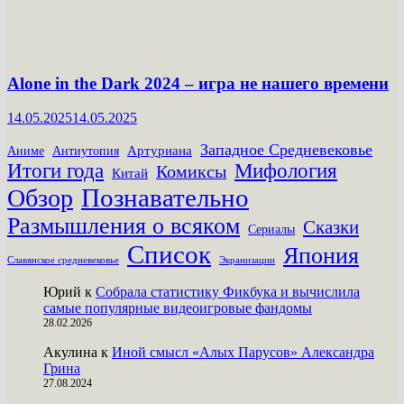
Alone in the Dark 2024 – игра не нашего времени
14.05.2025
14.05.2025
Западное Средневековье
Артуриана
Аниме
Антиутопия
Итоги года
Мифология
Комиксы
Китай
Познавательно
Обзор
Размышления о всяком
Сказки
Сериалы
Список
Япония
Славянское средневековье
Экранизации
Юрий
к
Собрала статистику Фикбука и вычислила
самые популярные видеоигровые фандомы
28.02.2026
Акулина
к
Иной смысл «Алых Парусов» Александра
Грина
27.08.2024