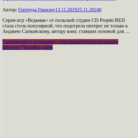
Автор:
Гертруда Гринхоу
13.11.2019
25.11.2024
0
Серия игр «Ведьмак» от польской студии CD Projekt RED
стала столь популярной, что подогрела интерес не только к
Анджею Сапковскому, автору книг, ставших основой для …
Сапковский и остальные – что прочитать из польского
фэнтези?
Читайте далее