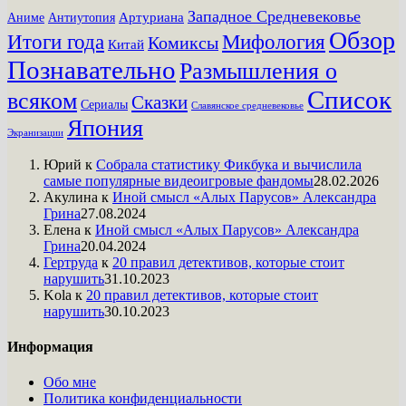
Западное Средневековье
Артуриана
Аниме
Антиутопия
Обзор
Итоги года
Мифология
Комиксы
Китай
Познавательно
Размышления о
Список
всяком
Сказки
Сериалы
Славянское средневековье
Япония
Экранизации
Юрий
к
Собрала статистику Фикбука и вычислила
самые популярные видеоигровые фандомы
28.02.2026
Акулина
к
Иной смысл «Алых Парусов» Александра
Грина
27.08.2024
Елена
к
Иной смысл «Алых Парусов» Александра
Грина
20.04.2024
Гертруда
к
20 правил детективов, которые стоит
нарушить
31.10.2023
Kola
к
20 правил детективов, которые стоит
нарушить
30.10.2023
Информация
Обо мне
Политика конфиденциальности